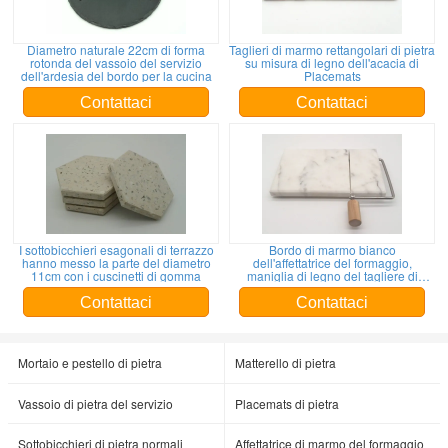
Diametro naturale 22cm di forma
Taglieri di marmo rettangolari di pietra
rotonda del vassoio del servizio
su misura di legno dell'acacia di
dell'ardesia del bordo per la cucina
Placemats
Contattaci
Contattaci
I sottobicchieri esagonali di terrazzo
Bordo di marmo bianco
hanno messo la parte del diametro
dell'affettatrice del formaggio,
11cm con i cuscinetti di gomma
maniglia di legno del tagliere di
marmo del formaggio
Contattaci
Contattaci
Mortaio e pestello di pietra
Matterello di pietra
Vassoio di pietra del servizio
Placemats di pietra
Sottobicchieri di pietra normali
Affettatrice di marmo del formaggio