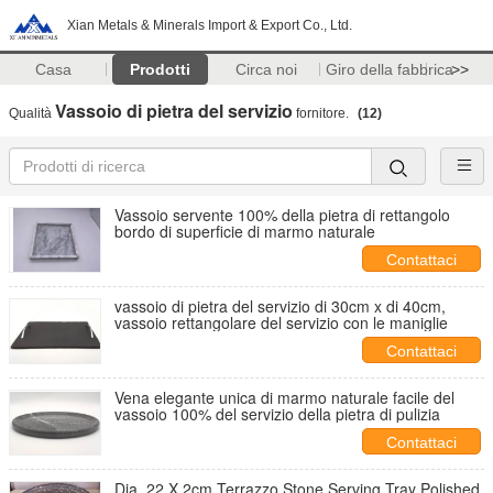
Xian Metals & Minerals Import & Export Co., Ltd.
Casa
Prodotti
Circa noi
Giro della fabbrica
>>
Vassoio di pietra del servizio
Qualità
fornitore.
(12)
Vassoio servente 100% della pietra di rettangolo
bordo di superficie di marmo naturale
Contattaci
vassoio di pietra del servizio di 30cm x di 40cm,
vassoio rettangolare del servizio con le maniglie
Contattaci
Vena elegante unica di marmo naturale facile del
vassoio 100% del servizio della pietra di pulizia
Contattaci
Dia. 22 X 2cm Terrazzo Stone Serving Tray Polished