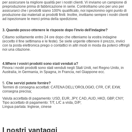
per assicurare la migliore qualità per i nostri clienti. Vi inviamo un campione di
preproduzione prima di fabbricazione in serie. Controlliamo uno per uno per
assicurarci che i prodotti siano 100% qualificato, noi ispezionino ogni punto di
produzione dai materiali ai prodotti finiti. Inoltre, invitiamo sempre i nostri clienti
ad ispezionare le merci prima della spedizione.
3.
Quando posso ottenere le risposte dopo l'invio dell'indagine?
Citiamo solitamente entro 24 ore dopo che otteniamo la vostra indagine
(eccetto il fine settimana e le feste). Se siete urgente ottenere il prezzo, inviici
con la posta elettronica prego o contattici in altri modi in moda da poterci offrirgli
noi una citazione.
4.Where i vostri prodotti sono stati venduti a?
Finora i nostri prodotti sono stati venduti negli Stati Uniti, nel Regno Unito, in
Australia, in Germania, in Spagna, in Francia, nel Giappone ecc.
5.
Che servizi potete fornire?
Termini di consegna accettati: CATENA DELL'OROLOGIO, CFR, CIF, EXW,
consegna precisa;
Valuta accettata di pagamento: USD, EUR, JPY, CAD, AUD, HKD, GBP, CNY;
Tipo accettato di pagamento: T/T, L/C a vista, D/P;
Lingua parlata: Inglese, cinese
I nostri vantaggi