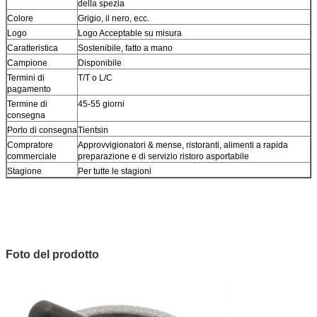
della spezia
Colore
Grigio, il nero, ecc.
Logo
Logo Acceptable su misura
Caratteristica
Sostenibile, fatto a mano
Campione
Disponibile
Termini di
T/T o L/C
pagamento
Termine di
45-55 giorni
consegna
Porto di consegna
Tientsin
Compratore
Approvvigionatori & mense, ristoranti, alimenti a rapida
commerciale
preparazione e di servizio ristoro asportabile
Stagione
Per tutte le stagioni
Foto del prodotto