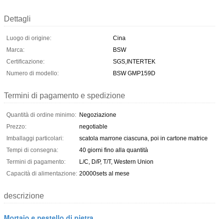
Dettagli
Luogo di origine:
Cina
Marca:
BSW
Certificazione:
SGS,INTERTEK
Numero di modello:
BSW GMP159D
Termini di pagamento e spedizione
Quantità di ordine minimo:
Negoziazione
Prezzo:
negotiable
Imballaggi particolari:
scatola marrone ciascuna, poi in cartone matrice
Tempi di consegna:
40 giorni fino alla quantità
Termini di pagamento:
L/C, D/P, T/T, Western Union
Capacità di alimentazione:
20000sets al mese
descrizione
Mortaio e pestello di pietra