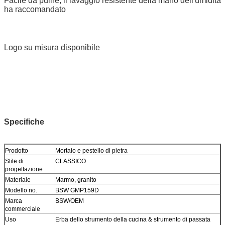
Facile da pulire, il lavaggio resistente della mano dell'umidità
ha raccomandato
Logo su misura disponibile
Specifiche
Prodotto
Mortaio e pestello di pietra
Stile di
CLASSICO
progettazione
Materiale
Marmo, granito
Modello no.
BSW GMP159D
Marca
BSW/OEM
commerciale
Uso
Erba dello strumento della cucina & strumento di passata