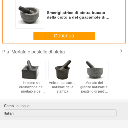
Smerigliatrice di pietra bucata
della ciotola del guacamole di
Molcajete dell'insieme del
mortaio e del pestello del granito
pesante di superficie
Continua
Mortaio e pestello di pietra
Più
di pietra
Insieme su
Articolo da cucina
Mortaio del
Baratto
aio e del
ordinazione del
naturale della
granito naturale e
marmo 
lo del
mortaio e del
stampa
pestello di pietra
medicina 
to del
pestello della
dell'insieme del
grande Herb
Spice M
bile che
pietra del granito
mortaio e del
Guacamole Bowl
Grind
cia la
del quadrato per
pestello della
And Pestle
Pound
Cambi la lingua
trice Set
la cucina
pietra del marmo
dell'insi
edicina
del granito
pestello
Italian
morta