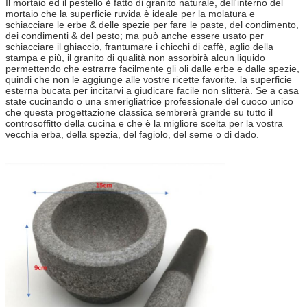
Il mortaio ed il pestello è fatto di granito naturale, dell'interno del
mortaio che la superficie ruvida è ideale per la molatura e
schiacciare le erbe & delle spezie per fare le paste, del condimento,
dei condimenti & del pesto; ma può anche essere usato per
schiacciare il ghiaccio, frantumare i chicchi di caffè, aglio della
stampa e più, il granito di qualità non assorbirà alcun liquido
permettendo che estrarre facilmente gli oli dalle erbe e dalle spezie,
quindi che non le aggiunge alle vostre ricette favorite. la superficie
esterna bucata per incitarvi a giudicare facile non slitterà. Se a casa
state cucinando o una smerigliatrice professionale del cuoco unico
che questa progettazione classica sembrerà grande su tutto il
controsoffitto della cucina e che è la migliore scelta per la vostra
vecchia erba, della spezia, del fagiolo, del seme o di dado.