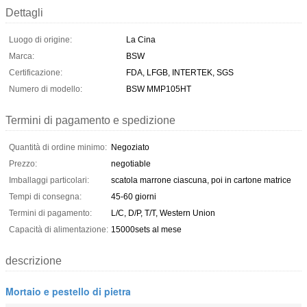
Dettagli
Luogo di origine:
La Cina
Marca:
BSW
Certificazione:
FDA, LFGB, INTERTEK, SGS
Numero di modello:
BSW MMP105HT
Termini di pagamento e spedizione
Quantità di ordine minimo:
Negoziato
Prezzo:
negotiable
Imballaggi particolari:
scatola marrone ciascuna, poi in cartone matrice
Tempi di consegna:
45-60 giorni
Termini di pagamento:
L/C, D/P, T/T, Western Union
Capacità di alimentazione:
15000sets al mese
descrizione
Mortaio e pestello di pietra