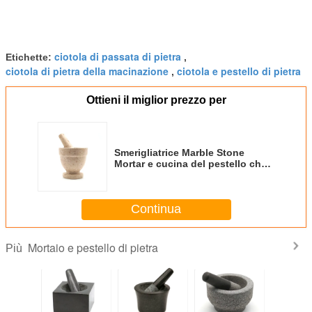
ciotola di passata di pietra
Etichette:
,
ciotola di pietra della macinazione
ciotola e pestello di pietra
,
Ottieni il miglior prezzo per
Smerigliatrice Marble Stone
Mortar e cucina del pestello che
cucina l'erba della spezia dello
strumento a 4 pollici
Continua
Mortaio e pestello di pietra
Più