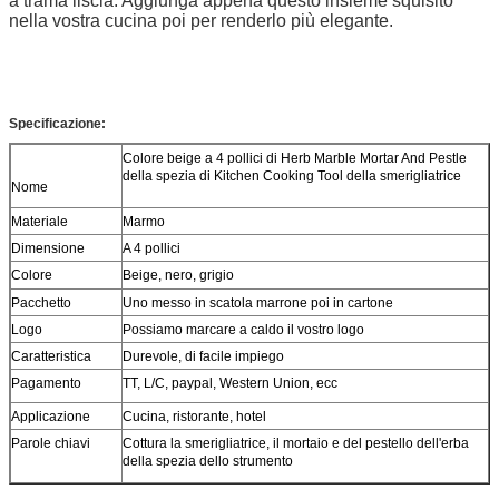
a trama liscia. Aggiunga appena questo insieme squisito
nella vostra cucina poi per renderlo più elegante
.
Specificazione:
Colore beige a 4 pollici di Herb Marble Mortar And Pestle
della spezia di Kitchen Cooking Tool della smerigliatrice
Nome
Materiale
Marmo
Dimensione
A 4 pollici
Colore
Beige, nero, grigio
Pacchetto
Uno messo in scatola marrone poi in cartone
Logo
Possiamo marcare a caldo il vostro logo
Caratteristica
Durevole, di facile impiego
Pagamento
TT, L/C, paypal, Western Union, ecc
Applicazione
Cucina, ristorante, hotel
Parole chiavi
Cottura la smerigliatrice, il mortaio e del pestello dell'erba
della spezia dello strumento