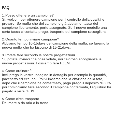
FAQ
Posso ottenere un campione?
1.
Sì, welcom per ottenere campione per il controllo della qualità e
provare. Se muffa che del campione già abbiamo, tassa del
campione liberamente, porto assegnato. Se il nuovo modello una
certa tassa ci contatta prego, trasporto del campione raccogliersi.
Quanto tempo inviare campione?
2.
Abbiamo tempo 10-15days del campione della muffa, se faremo la
nuova muffa che ha bisogno di 15-21days.
Potete fare secondo le nostre progettazioni
3.
Sì, potete inviarci che cosa volete, noi caloroso accoglienza le
nuove progettazioni. Possiamo fare l'OEM.
Come ordinare?
4.
Invii prego la vostra indagine in dettaglio per esempio la quantità,
pacchetto ed ecc. noi. Poi vi inviamo che la citazione della foto,
dopo che il campione ha confermato, paga prego il deposito di 30%
poi cominciamo fare secondo il campione confermata, l'equilibrio ha
pagato a vista di B/L.
Come circa trasporto
5.
Dal mare o da aria o in treno.