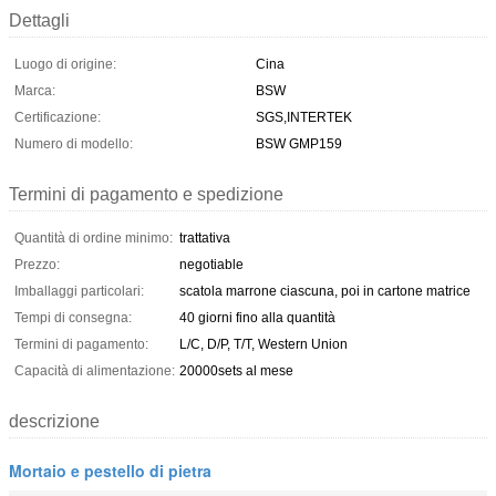
Dettagli
Luogo di origine:
Cina
Marca:
BSW
Certificazione:
SGS,INTERTEK
Numero di modello:
BSW GMP159
Termini di pagamento e spedizione
Quantità di ordine minimo:
trattativa
Prezzo:
negotiable
Imballaggi particolari:
scatola marrone ciascuna, poi in cartone matrice
Tempi di consegna:
40 giorni fino alla quantità
Termini di pagamento:
L/C, D/P, T/T, Western Union
Capacità di alimentazione:
20000sets al mese
descrizione
Mortaio e pestello di pietra